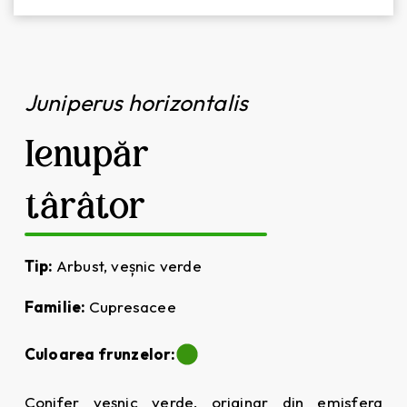
Juniperus horizontalis
Ienupăr
târâtor
Tip:
Arbust, veșnic verde
Familie:
Cupresacee
Culoarea frunzelor:
Conifer veșnic verde, originar din emisfera